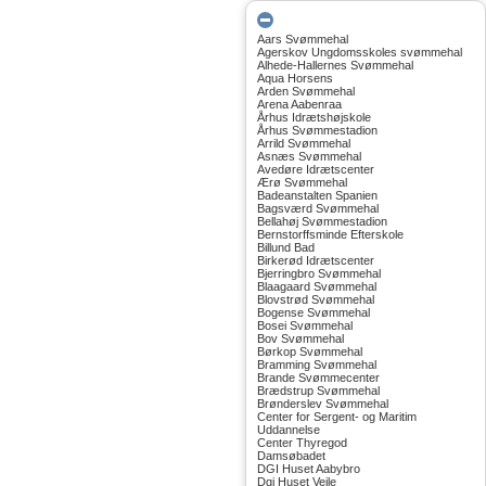
Aars Svømmehal
Agerskov Ungdomsskoles svømmehal
Alhede-Hallernes Svømmehal
Aqua Horsens
Arden Svømmehal
Arena Aabenraa
Århus Idrætshøjskole
Århus Svømmestadion
Arrild Svømmehal
Asnæs Svømmehal
Avedøre Idrætscenter
Ærø Svømmehal
Badeanstalten Spanien
Bagsværd Svømmehal
Bellahøj Svømmestadion
Bernstorffsminde Efterskole
Billund Bad
Birkerød Idrætscenter
Bjerringbro Svømmehal
Blaagaard Svømmehal
Blovstrød Svømmehal
Bogense Svømmehal
Bosei Svømmehal
Bov Svømmehal
Børkop Svømmehal
Bramming Svømmehal
Brande Svømmecenter
Brædstrup Svømmehal
Brønderslev Svømmehal
Center for Sergent- og Maritim
Uddannelse
Center Thyregod
Damsøbadet
DGI Huset Aabybro
Dgi Huset Vejle