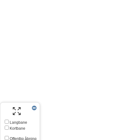
Langbane
Kortbane
Offentlig åbning