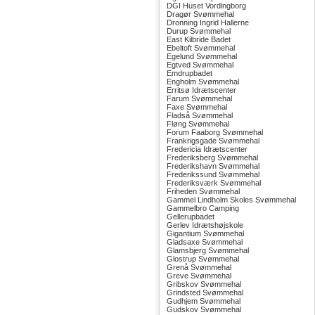
DGI Huset Vordingborg
Dragør Svømmehal
Dronning Ingrid Hallerne
Durup Svømmehal
East Kilbride Badet
Ebeltoft Svømmehal
Egelund Svømmehal
Egtved Svømmehal
Emdrupbadet
Engholm Svømmehal
Erritsø Idrætscenter
Farum Svømmehal
Faxe Svømmehal
Fladså Svømmehal
Fløng Svømmehal
Forum Faaborg Svømmehal
Frankrigsgade Svømmehal
Fredericia Idrætscenter
Frederiksberg Svømmehal
Frederikshavn Svømmehal
Frederikssund Svømmehal
Frederiksværk Svømmehal
Friheden Svømmehal
Gammel Lindholm Skoles Svømmehal
Gammelbro Camping
Gellerupbadet
Gerlev Idrætshøjskole
Gigantium Svømmehal
Gladsaxe Svømmehal
Glamsbjerg Svømmehal
Glostrup Svømmehal
Grenå Svømmehal
Greve Svømmehal
Gribskov Svømmehal
Grindsted Svømmehal
Gudhjem Svømmehal
Gudskov Svømmehal