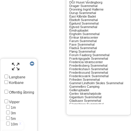
DGI Huset Vordingborg
Dragør Svømmehal
Dronning Ingrid Hallerne
Durup Svømmehal
East Kilbride Badet
Ebeltoft Svømmehal
Egelund Svømmehal
Egtved Svømmehal
Emdrupbadet
Engholm Svømmehal
Erritsø Idrætscenter
Farum Svømmehal
Faxe Svømmehal
Fladså Svømmehal
Fløng Svømmehal
Forum Faaborg Svømmehal
Frankrigsgade Svømmehal
Fredericia Idrætscenter
Frederiksberg Svømmehal
Frederikshavn Svømmehal
Frederikssund Svømmehal
Frederiksværk Svømmehal
Langbane
Friheden Svømmehal
Kortbane
Gammel Lindholm Skoles Svømmehal
Gammelbro Camping
Gellerupbadet
Offentlig åbning
Gerlev Idrætshøjskole
Gigantium Svømmehal
Gladsaxe Svømmehal
Vipper
Glamsbjerg Svømmehal
1m
Glostrup Svømmehal
Grenå Svømmehal
3m
Greve Svømmehal
Gribskov Svømmehal
5m
Grindsted Svømmehal
10m
Gudhjem Svømmehal
Gudskov Svømmehal