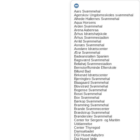
Aars Svømmehal
Agerskov Ungdomsskoles svømmehal
Alhede-Hallernes Svømmehal
Aqua Horsens
Arden Svømmehal
Arena Aabenraa
Århus Idrætshøjskole
Århus Svømmestadion
Arrild Svømmehal
Asnæs Svømmehal
Avedøre Idrætscenter
Ærø Svømmehal
Badeanstalten Spanien
Bagsværd Svømmehal
Bellahøj Svømmestadion
Bernstorffsminde Efterskole
Billund Bad
Birkerød Idrætscenter
Bjerringbro Svømmehal
Blaagaard Svømmehal
Blovstrød Svømmehal
Bogense Svømmehal
Bosei Svømmehal
Bov Svømmehal
Børkop Svømmehal
Bramming Svømmehal
Brande Svømmecenter
Brædstrup Svømmehal
Brønderslev Svømmehal
Center for Sergent- og Maritim
Uddannelse
Center Thyregod
Damsøbadet
DGI Huset Aabybro
Dgi Huset Vejle