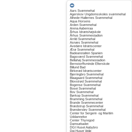
Aars Svømmehal
Agerskov Ungdomsskoles svømmehal
Alhede-Hallernes Svømmehal
Aqua Horsens
Arden Svømmehal
Arena Aabenraa
Århus Idrætshøjskole
Århus Svømmestadion
Arrild Svømmehal
Asnæs Svømmehal
Avedøre Idrætscenter
Ærø Svømmehal
Badeanstalten Spanien
Bagsværd Svømmehal
Bellahøj Svømmestadion
Bernstorffsminde Efterskole
Billund Bad
Birkerød Idrætscenter
Bjerringbro Svømmehal
Blaagaard Svømmehal
Blovstrød Svømmehal
Bogense Svømmehal
Bosei Svømmehal
Bov Svømmehal
Børkop Svømmehal
Bramming Svømmehal
Brande Svømmecenter
Brædstrup Svømmehal
Brønderslev Svømmehal
Center for Sergent- og Maritim
Uddannelse
Center Thyregod
Damsøbadet
DGI Huset Aabybro
Dgi Huset Vejle