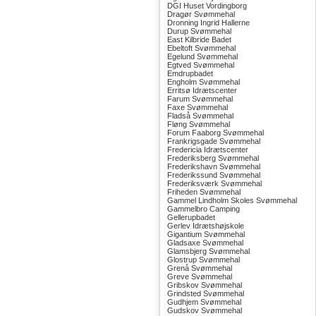
DGI Huset Vordingborg
Dragør Svømmehal
Dronning Ingrid Hallerne
Durup Svømmehal
East Kilbride Badet
Ebeltoft Svømmehal
Egelund Svømmehal
Egtved Svømmehal
Emdrupbadet
Engholm Svømmehal
Erritsø Idrætscenter
Farum Svømmehal
Faxe Svømmehal
Fladså Svømmehal
Fløng Svømmehal
Forum Faaborg Svømmehal
Frankrigsgade Svømmehal
Fredericia Idrætscenter
Frederiksberg Svømmehal
Frederikshavn Svømmehal
Frederikssund Svømmehal
Frederiksværk Svømmehal
Friheden Svømmehal
Gammel Lindholm Skoles Svømmehal
Gammelbro Camping
Gellerupbadet
Gerlev Idrætshøjskole
Gigantium Svømmehal
Gladsaxe Svømmehal
Glamsbjerg Svømmehal
Glostrup Svømmehal
Grenå Svømmehal
Greve Svømmehal
Gribskov Svømmehal
Grindsted Svømmehal
Gudhjem Svømmehal
Gudskov Svømmehal