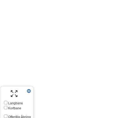
Langbane
Kortbane
Offentlig åbning