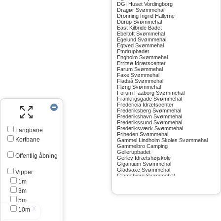
DGI Huset Vordingborg
Dragør Svømmehal
Dronning Ingrid Hallerne
Durup Svømmehal
East Kilbride Badet
Ebeltoft Svømmehal
Egelund Svømmehal
Egtved Svømmehal
Emdrupbadet
Engholm Svømmehal
Erritsø Idrætscenter
Farum Svømmehal
Faxe Svømmehal
Fladså Svømmehal
Fløng Svømmehal
Forum Faaborg Svømmehal
Frankrigsgade Svømmehal
Fredericia Idrætscenter
Frederiksberg Svømmehal
Frederikshavn Svømmehal
Frederikssund Svømmehal
Frederiksværk Svømmehal
Langbane
Friheden Svømmehal
Kortbane
Gammel Lindholm Skoles Svømmehal
Gammelbro Camping
Gellerupbadet
Offentlig åbning
Gerlev Idrætshøjskole
Gigantium Svømmehal
Gladsaxe Svømmehal
Vipper
Glamsbjerg Svømmehal
1m
Glostrup Svømmehal
Grenå Svømmehal
3m
Greve Svømmehal
Gribskov Svømmehal
5m
Grindsted Svømmehal
10m
Gudhjem Svømmehal
Gudskov Svømmehal