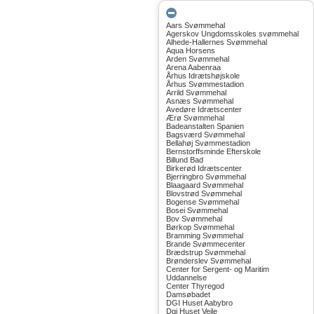
Aars Svømmehal
Agerskov Ungdomsskoles svømmehal
Alhede-Hallernes Svømmehal
Aqua Horsens
Arden Svømmehal
Arena Aabenraa
Århus Idrætshøjskole
Århus Svømmestadion
Arrild Svømmehal
Asnæs Svømmehal
Avedøre Idrætscenter
Ærø Svømmehal
Badeanstalten Spanien
Bagsværd Svømmehal
Bellahøj Svømmestadion
Bernstorffsminde Efterskole
Billund Bad
Birkerød Idrætscenter
Bjerringbro Svømmehal
Blaagaard Svømmehal
Blovstrød Svømmehal
Bogense Svømmehal
Bosei Svømmehal
Bov Svømmehal
Børkop Svømmehal
Bramming Svømmehal
Brande Svømmecenter
Brædstrup Svømmehal
Brønderslev Svømmehal
Center for Sergent- og Maritim
Uddannelse
Center Thyregod
Damsøbadet
DGI Huset Aabybro
Dgi Huset Vejle