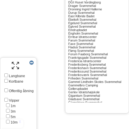
DGI Huset Vordingborg
Dragør Svømmehal
Dronning Ingrid Hallerne
Durup Svømmehal
East Kilbride Badet
Ebeltoft Svømmehal
Egelund Svømmehal
Egtved Svømmehal
Emdrupbadet
Engholm Svømmehal
Erritsø Idrætscenter
Farum Svømmehal
Faxe Svømmehal
Fladså Svømmehal
Fløng Svømmehal
Forum Faaborg Svømmehal
Frankrigsgade Svømmehal
Fredericia Idrætscenter
Frederiksberg Svømmehal
Frederikshavn Svømmehal
Frederikssund Svømmehal
Frederiksværk Svømmehal
Langbane
Friheden Svømmehal
Kortbane
Gammel Lindholm Skoles Svømmehal
Gammelbro Camping
Gellerupbadet
Offentlig åbning
Gerlev Idrætshøjskole
Gigantium Svømmehal
Gladsaxe Svømmehal
Vipper
Glamsbjerg Svømmehal
1m
Glostrup Svømmehal
Grenå Svømmehal
3m
Greve Svømmehal
Gribskov Svømmehal
5m
Grindsted Svømmehal
10m
Gudhjem Svømmehal
Gudskov Svømmehal