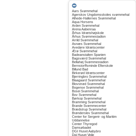
Aars Svømmehal
Agerskov Ungdomsskoles svømmehal
Alhede-Hallernes Svømmehal
Aqua Horsens
Arden Svømmehal
Arena Aabenraa
Århus Idrætshøjskole
Århus Svømmestadion
Arrild Svømmehal
Asnæs Svømmehal
Avedøre Idrætscenter
Ærø Svømmehal
Badeanstalten Spanien
Bagsværd Svømmehal
Bellahøj Svømmestadion
Bernstorffsminde Efterskole
Billund Bad
Birkerød Idrætscenter
Bjerringbro Svømmehal
Blaagaard Svømmehal
Blovstrød Svømmehal
Bogense Svømmehal
Bosei Svømmehal
Bov Svømmehal
Børkop Svømmehal
Bramming Svømmehal
Brande Svømmecenter
Brædstrup Svømmehal
Brønderslev Svømmehal
Center for Sergent- og Maritim
Uddannelse
Center Thyregod
Damsøbadet
DGI Huset Aabybro
Dgi Huset Vejle