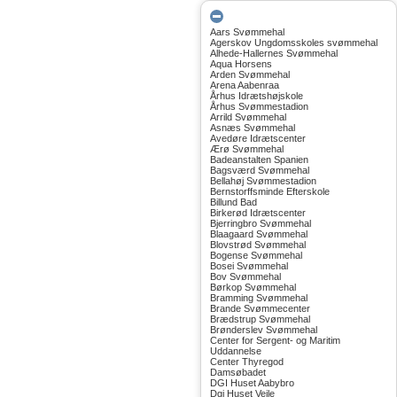
Aars Svømmehal
Agerskov Ungdomsskoles svømmehal
Alhede-Hallernes Svømmehal
Aqua Horsens
Arden Svømmehal
Arena Aabenraa
Århus Idrætshøjskole
Århus Svømmestadion
Arrild Svømmehal
Asnæs Svømmehal
Avedøre Idrætscenter
Ærø Svømmehal
Badeanstalten Spanien
Bagsværd Svømmehal
Bellahøj Svømmestadion
Bernstorffsminde Efterskole
Billund Bad
Birkerød Idrætscenter
Bjerringbro Svømmehal
Blaagaard Svømmehal
Blovstrød Svømmehal
Bogense Svømmehal
Bosei Svømmehal
Bov Svømmehal
Børkop Svømmehal
Bramming Svømmehal
Brande Svømmecenter
Brædstrup Svømmehal
Brønderslev Svømmehal
Center for Sergent- og Maritim
Uddannelse
Center Thyregod
Damsøbadet
DGI Huset Aabybro
Dgi Huset Vejle