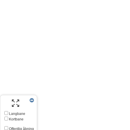
Langbane
Kortbane
Offentlig åbning