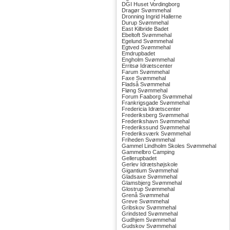
DGI Huset Vordingborg
Dragør Svømmehal
Dronning Ingrid Hallerne
Durup Svømmehal
East Kilbride Badet
Ebeltoft Svømmehal
Egelund Svømmehal
Egtved Svømmehal
Emdrupbadet
Engholm Svømmehal
Erritsø Idrætscenter
Farum Svømmehal
Faxe Svømmehal
Fladså Svømmehal
Fløng Svømmehal
Forum Faaborg Svømmehal
Frankrigsgade Svømmehal
Fredericia Idrætscenter
Frederiksberg Svømmehal
Frederikshavn Svømmehal
Frederikssund Svømmehal
Frederiksværk Svømmehal
Friheden Svømmehal
Gammel Lindholm Skoles Svømmehal
Gammelbro Camping
Gellerupbadet
Gerlev Idrætshøjskole
Gigantium Svømmehal
Gladsaxe Svømmehal
Glamsbjerg Svømmehal
Glostrup Svømmehal
Grenå Svømmehal
Greve Svømmehal
Gribskov Svømmehal
Grindsted Svømmehal
Gudhjem Svømmehal
Gudskov Svømmehal