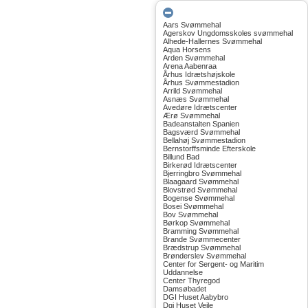
Aars Svømmehal
Agerskov Ungdomsskoles svømmehal
Alhede-Hallernes Svømmehal
Aqua Horsens
Arden Svømmehal
Arena Aabenraa
Århus Idrætshøjskole
Århus Svømmestadion
Arrild Svømmehal
Asnæs Svømmehal
Avedøre Idrætscenter
Ærø Svømmehal
Badeanstalten Spanien
Bagsværd Svømmehal
Bellahøj Svømmestadion
Bernstorffsminde Efterskole
Billund Bad
Birkerød Idrætscenter
Bjerringbro Svømmehal
Blaagaard Svømmehal
Blovstrød Svømmehal
Bogense Svømmehal
Bosei Svømmehal
Bov Svømmehal
Børkop Svømmehal
Bramming Svømmehal
Brande Svømmecenter
Brædstrup Svømmehal
Brønderslev Svømmehal
Center for Sergent- og Maritim
Uddannelse
Center Thyregod
Damsøbadet
DGI Huset Aabybro
Dgi Huset Vejle