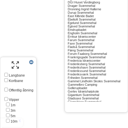
DGI Huset Vordingborg
Dragør Svømmehal
Dronning Ingrid Hallerne
Durup Svømmehal
East Kilbride Badet
Ebeltoft Svømmehal
Egelund Svømmehal
Egtved Svømmehal
Emdrupbadet
Engholm Svømmehal
Erritsø Idrætscenter
Farum Svømmehal
Faxe Svømmehal
Fladså Svømmehal
Fløng Svømmehal
Forum Faaborg Svømmehal
Frankrigsgade Svømmehal
Fredericia Idrætscenter
Frederiksberg Svømmehal
Frederikshavn Svømmehal
Frederikssund Svømmehal
Frederiksværk Svømmehal
Langbane
Friheden Svømmehal
Kortbane
Gammel Lindholm Skoles Svømmehal
Gammelbro Camping
Gellerupbadet
Offentlig åbning
Gerlev Idrætshøjskole
Gigantium Svømmehal
Gladsaxe Svømmehal
Vipper
Glamsbjerg Svømmehal
1m
Glostrup Svømmehal
Grenå Svømmehal
3m
Greve Svømmehal
Gribskov Svømmehal
5m
Grindsted Svømmehal
10m
Gudhjem Svømmehal
Gudskov Svømmehal