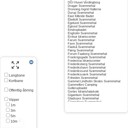
DGI Huset Vordingborg
Dragør Svømmehal
Dronning Ingrid Hallerne
Durup Svømmehal
East Kilbride Badet
Ebeltoft Svømmehal
Egelund Svømmehal
Egtved Svømmehal
Emdrupbadet
Engholm Svømmehal
Erritsø Idrætscenter
Farum Svømmehal
Faxe Svømmehal
Fladså Svømmehal
Fløng Svømmehal
Forum Faaborg Svømmehal
Frankrigsgade Svømmehal
Fredericia Idrætscenter
Frederiksberg Svømmehal
Frederikshavn Svømmehal
Frederikssund Svømmehal
Frederiksværk Svømmehal
Langbane
Friheden Svømmehal
Kortbane
Gammel Lindholm Skoles Svømmehal
Gammelbro Camping
Gellerupbadet
Offentlig åbning
Gerlev Idrætshøjskole
Gigantium Svømmehal
Gladsaxe Svømmehal
Vipper
Glamsbjerg Svømmehal
1m
Glostrup Svømmehal
Grenå Svømmehal
3m
Greve Svømmehal
Gribskov Svømmehal
5m
Grindsted Svømmehal
10m
Gudhjem Svømmehal
Gudskov Svømmehal