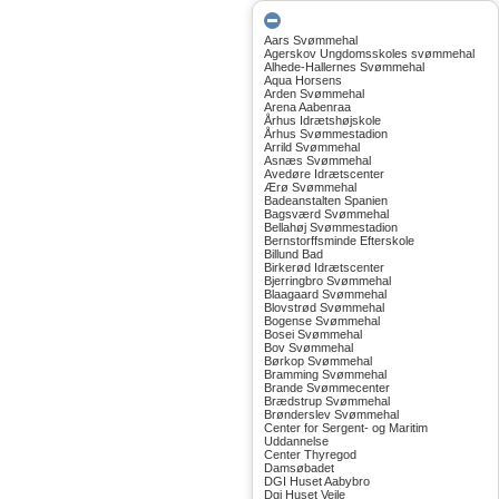
Aars Svømmehal
Agerskov Ungdomsskoles svømmehal
Alhede-Hallernes Svømmehal
Aqua Horsens
Arden Svømmehal
Arena Aabenraa
Århus Idrætshøjskole
Århus Svømmestadion
Arrild Svømmehal
Asnæs Svømmehal
Avedøre Idrætscenter
Ærø Svømmehal
Badeanstalten Spanien
Bagsværd Svømmehal
Bellahøj Svømmestadion
Bernstorffsminde Efterskole
Billund Bad
Birkerød Idrætscenter
Bjerringbro Svømmehal
Blaagaard Svømmehal
Blovstrød Svømmehal
Bogense Svømmehal
Bosei Svømmehal
Bov Svømmehal
Børkop Svømmehal
Bramming Svømmehal
Brande Svømmecenter
Brædstrup Svømmehal
Brønderslev Svømmehal
Center for Sergent- og Maritim
Uddannelse
Center Thyregod
Damsøbadet
DGI Huset Aabybro
Dgi Huset Vejle