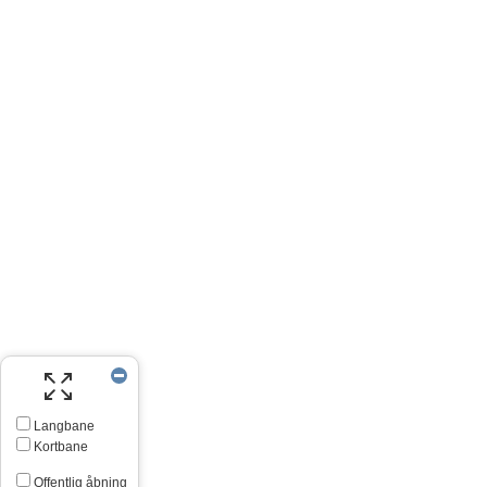
Langbane
Kortbane
Offentlig åbning