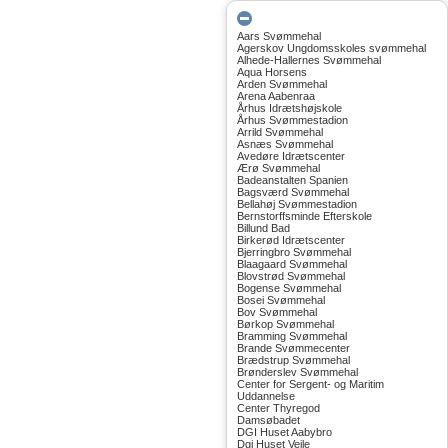
Aars Svømmehal
Agerskov Ungdomsskoles svømmehal
Alhede-Hallernes Svømmehal
Aqua Horsens
Arden Svømmehal
Arena Aabenraa
Århus Idrætshøjskole
Århus Svømmestadion
Arrild Svømmehal
Asnæs Svømmehal
Avedøre Idrætscenter
Ærø Svømmehal
Badeanstalten Spanien
Bagsværd Svømmehal
Bellahøj Svømmestadion
Bernstorffsminde Efterskole
Billund Bad
Birkerød Idrætscenter
Bjerringbro Svømmehal
Blaagaard Svømmehal
Blovstrød Svømmehal
Bogense Svømmehal
Bosei Svømmehal
Bov Svømmehal
Børkop Svømmehal
Bramming Svømmehal
Brande Svømmecenter
Brædstrup Svømmehal
Brønderslev Svømmehal
Center for Sergent- og Maritim
Uddannelse
Center Thyregod
Damsøbadet
DGI Huset Aabybro
Dgi Huset Vejle