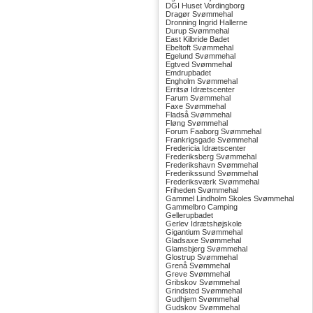
DGI Huset Vordingborg
Dragør Svømmehal
Dronning Ingrid Hallerne
Durup Svømmehal
East Kilbride Badet
Ebeltoft Svømmehal
Egelund Svømmehal
Egtved Svømmehal
Emdrupbadet
Engholm Svømmehal
Erritsø Idrætscenter
Farum Svømmehal
Faxe Svømmehal
Fladså Svømmehal
Fløng Svømmehal
Forum Faaborg Svømmehal
Frankrigsgade Svømmehal
Fredericia Idrætscenter
Frederiksberg Svømmehal
Frederikshavn Svømmehal
Frederikssund Svømmehal
Frederiksværk Svømmehal
Friheden Svømmehal
Gammel Lindholm Skoles Svømmehal
Gammelbro Camping
Gellerupbadet
Gerlev Idrætshøjskole
Gigantium Svømmehal
Gladsaxe Svømmehal
Glamsbjerg Svømmehal
Glostrup Svømmehal
Grenå Svømmehal
Greve Svømmehal
Gribskov Svømmehal
Grindsted Svømmehal
Gudhjem Svømmehal
Gudskov Svømmehal