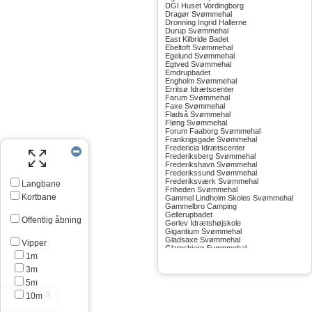
DGI Huset Vordingborg
Dragør Svømmehal
Dronning Ingrid Hallerne
Durup Svømmehal
East Kilbride Badet
Ebeltoft Svømmehal
Egelund Svømmehal
Egtved Svømmehal
Emdrupbadet
Engholm Svømmehal
Erritsø Idrætscenter
Farum Svømmehal
Faxe Svømmehal
Fladså Svømmehal
Fløng Svømmehal
Forum Faaborg Svømmehal
Frankrigsgade Svømmehal
Fredericia Idrætscenter
Frederiksberg Svømmehal
Frederikshavn Svømmehal
Frederikssund Svømmehal
Frederiksværk Svømmehal
Langbane
Friheden Svømmehal
Kortbane
Gammel Lindholm Skoles Svømmehal
Gammelbro Camping
Gellerupbadet
Offentlig åbning
Gerlev Idrætshøjskole
Gigantium Svømmehal
Gladsaxe Svømmehal
Vipper
Glamsbjerg Svømmehal
1m
Glostrup Svømmehal
Grenå Svømmehal
3m
Greve Svømmehal
Gribskov Svømmehal
5m
Grindsted Svømmehal
10m
Gudhjem Svømmehal
Gudskov Svømmehal