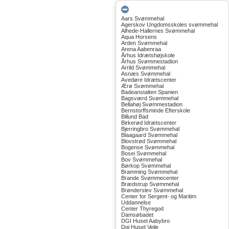
Aars Svømmehal
Agerskov Ungdomsskoles svømmehal
Alhede-Hallernes Svømmehal
Aqua Horsens
Arden Svømmehal
Arena Aabenraa
Århus Idrætshøjskole
Århus Svømmestadion
Arrild Svømmehal
Asnæs Svømmehal
Avedøre Idrætscenter
Ærø Svømmehal
Badeanstalten Spanien
Bagsværd Svømmehal
Bellahøj Svømmestadion
Bernstorffsminde Efterskole
Billund Bad
Birkerød Idrætscenter
Bjerringbro Svømmehal
Blaagaard Svømmehal
Blovstrød Svømmehal
Bogense Svømmehal
Bosei Svømmehal
Bov Svømmehal
Børkop Svømmehal
Bramming Svømmehal
Brande Svømmecenter
Brædstrup Svømmehal
Brønderslev Svømmehal
Center for Sergent- og Maritim
Uddannelse
Center Thyregod
Damsøbadet
DGI Huset Aabybro
Dgi Huset Vejle