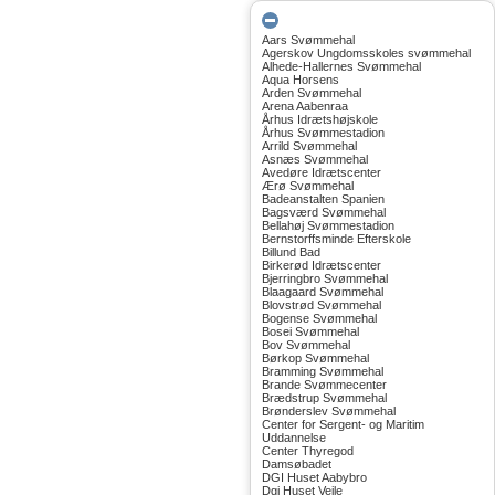
Aars Svømmehal
Agerskov Ungdomsskoles svømmehal
Alhede-Hallernes Svømmehal
Aqua Horsens
Arden Svømmehal
Arena Aabenraa
Århus Idrætshøjskole
Århus Svømmestadion
Arrild Svømmehal
Asnæs Svømmehal
Avedøre Idrætscenter
Ærø Svømmehal
Badeanstalten Spanien
Bagsværd Svømmehal
Bellahøj Svømmestadion
Bernstorffsminde Efterskole
Billund Bad
Birkerød Idrætscenter
Bjerringbro Svømmehal
Blaagaard Svømmehal
Blovstrød Svømmehal
Bogense Svømmehal
Bosei Svømmehal
Bov Svømmehal
Børkop Svømmehal
Bramming Svømmehal
Brande Svømmecenter
Brædstrup Svømmehal
Brønderslev Svømmehal
Center for Sergent- og Maritim
Uddannelse
Center Thyregod
Damsøbadet
DGI Huset Aabybro
Dgi Huset Vejle