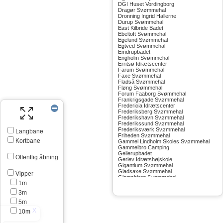
DGI Huset Vordingborg
Dragør Svømmehal
Dronning Ingrid Hallerne
Durup Svømmehal
East Kilbride Badet
Ebeltoft Svømmehal
Egelund Svømmehal
Egtved Svømmehal
Emdrupbadet
Engholm Svømmehal
Erritsø Idrætscenter
Farum Svømmehal
Faxe Svømmehal
Fladså Svømmehal
Fløng Svømmehal
Forum Faaborg Svømmehal
Frankrigsgade Svømmehal
Fredericia Idrætscenter
Frederiksberg Svømmehal
Frederikshavn Svømmehal
Frederikssund Svømmehal
Frederiksværk Svømmehal
Langbane
Friheden Svømmehal
Kortbane
Gammel Lindholm Skoles Svømmehal
Gammelbro Camping
Gellerupbadet
Offentlig åbning
Gerlev Idrætshøjskole
Gigantium Svømmehal
Gladsaxe Svømmehal
Vipper
Glamsbjerg Svømmehal
1m
Glostrup Svømmehal
Grenå Svømmehal
3m
Greve Svømmehal
Gribskov Svømmehal
5m
Grindsted Svømmehal
10m
Gudhjem Svømmehal
Gudskov Svømmehal