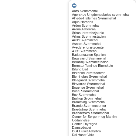
Aars Svømmehal
Agerskov Ungdomsskoles svømmehal
Alhede-Hallernes Svømmehal
Aqua Horsens
Arden Svømmehal
Arena Aabenraa
Århus Idrætshøjskole
Århus Svømmestadion
Arrild Svømmehal
Asnæs Svømmehal
Avedøre Idrætscenter
Ærø Svømmehal
Badeanstalten Spanien
Bagsværd Svømmehal
Bellahøj Svømmestadion
Bernstorffsminde Efterskole
Billund Bad
Birkerød Idrætscenter
Bjerringbro Svømmehal
Blaagaard Svømmehal
Blovstrød Svømmehal
Bogense Svømmehal
Bosei Svømmehal
Bov Svømmehal
Børkop Svømmehal
Bramming Svømmehal
Brande Svømmecenter
Brædstrup Svømmehal
Brønderslev Svømmehal
Center for Sergent- og Maritim
Uddannelse
Center Thyregod
Damsøbadet
DGI Huset Aabybro
Dgi Huset Vejle