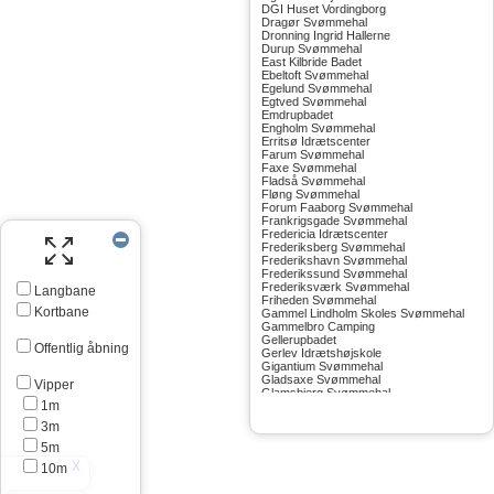
DGI Huset Vordingborg
Dragør Svømmehal
Dronning Ingrid Hallerne
Durup Svømmehal
East Kilbride Badet
Ebeltoft Svømmehal
Egelund Svømmehal
Egtved Svømmehal
Emdrupbadet
Engholm Svømmehal
Erritsø Idrætscenter
Farum Svømmehal
Faxe Svømmehal
Fladså Svømmehal
Fløng Svømmehal
Forum Faaborg Svømmehal
Frankrigsgade Svømmehal
Fredericia Idrætscenter
Frederiksberg Svømmehal
Frederikshavn Svømmehal
Frederikssund Svømmehal
Frederiksværk Svømmehal
Langbane
Friheden Svømmehal
Kortbane
Gammel Lindholm Skoles Svømmehal
Gammelbro Camping
Gellerupbadet
Offentlig åbning
Gerlev Idrætshøjskole
Gigantium Svømmehal
Gladsaxe Svømmehal
Vipper
Glamsbjerg Svømmehal
1m
Glostrup Svømmehal
Grenå Svømmehal
3m
Greve Svømmehal
Gribskov Svømmehal
5m
Grindsted Svømmehal
10m
Gudhjem Svømmehal
Gudskov Svømmehal