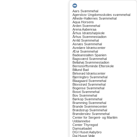
Aars Svømmehal
Agerskov Ungdomsskoles svømmehal
Alhede-Hallernes Svømmehal
Aqua Horsens
Arden Svømmehal
Arena Aabenraa
Århus Idrætshøjskole
Århus Svømmestadion
Arrild Svømmehal
Asnæs Svømmehal
Avedøre Idrætscenter
Ærø Svømmehal
Badeanstalten Spanien
Bagsværd Svømmehal
Bellahøj Svømmestadion
Bernstorffsminde Efterskole
Billund Bad
Birkerød Idrætscenter
Bjerringbro Svømmehal
Blaagaard Svømmehal
Blovstrød Svømmehal
Bogense Svømmehal
Bosei Svømmehal
Bov Svømmehal
Børkop Svømmehal
Bramming Svømmehal
Brande Svømmecenter
Brædstrup Svømmehal
Brønderslev Svømmehal
Center for Sergent- og Maritim
Uddannelse
Center Thyregod
Damsøbadet
DGI Huset Aabybro
Dgi Huset Vejle