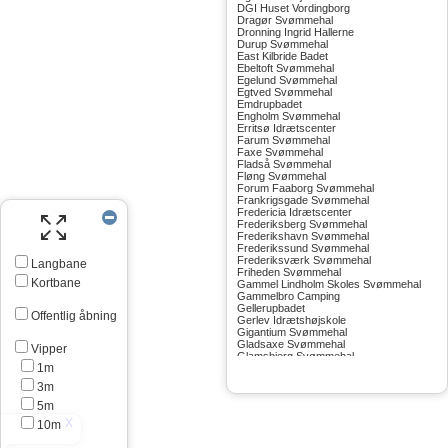
DGI Huset Vordingborg
Dragør Svømmehal
Dronning Ingrid Hallerne
Durup Svømmehal
East Kilbride Badet
Ebeltoft Svømmehal
Egelund Svømmehal
Egtved Svømmehal
Emdrupbadet
Engholm Svømmehal
Erritsø Idrætscenter
Farum Svømmehal
Faxe Svømmehal
Fladså Svømmehal
Fløng Svømmehal
Forum Faaborg Svømmehal
Frankrigsgade Svømmehal
Fredericia Idrætscenter
Frederiksberg Svømmehal
Frederikshavn Svømmehal
Frederikssund Svømmehal
Frederiksværk Svømmehal
Langbane
Friheden Svømmehal
Kortbane
Gammel Lindholm Skoles Svømmehal
Gammelbro Camping
Gellerupbadet
Offentlig åbning
Gerlev Idrætshøjskole
Gigantium Svømmehal
Gladsaxe Svømmehal
Vipper
Glamsbjerg Svømmehal
1m
Glostrup Svømmehal
Grenå Svømmehal
3m
Greve Svømmehal
Gribskov Svømmehal
5m
Grindsted Svømmehal
10m
Gudhjem Svømmehal
Gudskov Svømmehal