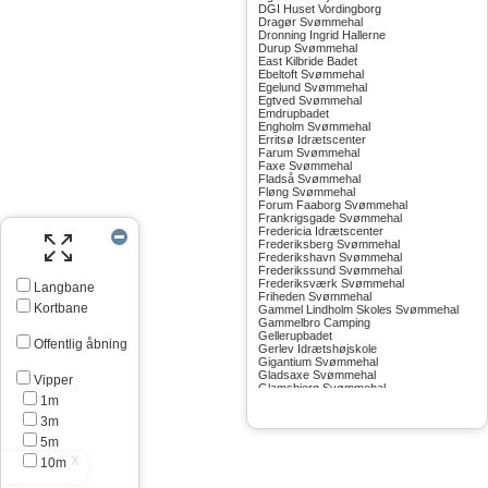
DGI Huset Vordingborg
Dragør Svømmehal
Dronning Ingrid Hallerne
Durup Svømmehal
East Kilbride Badet
Ebeltoft Svømmehal
Egelund Svømmehal
Egtved Svømmehal
Emdrupbadet
Engholm Svømmehal
Erritsø Idrætscenter
Farum Svømmehal
Faxe Svømmehal
Fladså Svømmehal
Fløng Svømmehal
Forum Faaborg Svømmehal
Frankrigsgade Svømmehal
Fredericia Idrætscenter
Frederiksberg Svømmehal
Frederikshavn Svømmehal
Frederikssund Svømmehal
Frederiksværk Svømmehal
Langbane
Friheden Svømmehal
Kortbane
Gammel Lindholm Skoles Svømmehal
Gammelbro Camping
Gellerupbadet
Offentlig åbning
Gerlev Idrætshøjskole
Gigantium Svømmehal
Gladsaxe Svømmehal
Vipper
Glamsbjerg Svømmehal
1m
Glostrup Svømmehal
Grenå Svømmehal
3m
Greve Svømmehal
Gribskov Svømmehal
5m
Grindsted Svømmehal
10m
Gudhjem Svømmehal
Gudskov Svømmehal