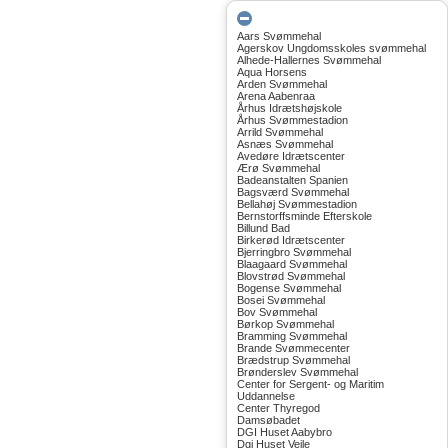
Aars Svømmehal
Agerskov Ungdomsskoles svømmehal
Alhede-Hallernes Svømmehal
Aqua Horsens
Arden Svømmehal
Arena Aabenraa
Århus Idrætshøjskole
Århus Svømmestadion
Arrild Svømmehal
Asnæs Svømmehal
Avedøre Idrætscenter
Ærø Svømmehal
Badeanstalten Spanien
Bagsværd Svømmehal
Bellahøj Svømmestadion
Bernstorffsminde Efterskole
Billund Bad
Birkerød Idrætscenter
Bjerringbro Svømmehal
Blaagaard Svømmehal
Blovstrød Svømmehal
Bogense Svømmehal
Bosei Svømmehal
Bov Svømmehal
Børkop Svømmehal
Bramming Svømmehal
Brande Svømmecenter
Brædstrup Svømmehal
Brønderslev Svømmehal
Center for Sergent- og Maritim
Uddannelse
Center Thyregod
Damsøbadet
DGI Huset Aabybro
Dgi Huset Vejle