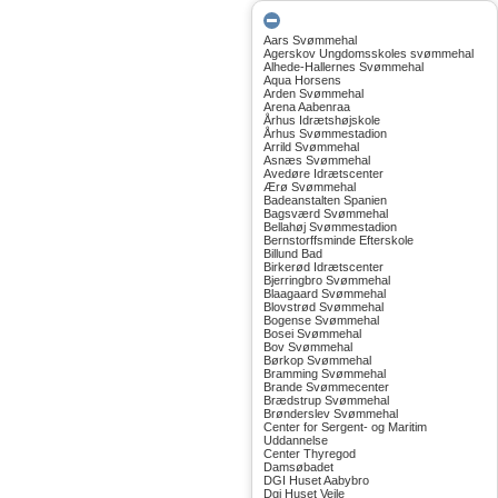
Aars Svømmehal
Agerskov Ungdomsskoles svømmehal
Alhede-Hallernes Svømmehal
Aqua Horsens
Arden Svømmehal
Arena Aabenraa
Århus Idrætshøjskole
Århus Svømmestadion
Arrild Svømmehal
Asnæs Svømmehal
Avedøre Idrætscenter
Ærø Svømmehal
Badeanstalten Spanien
Bagsværd Svømmehal
Bellahøj Svømmestadion
Bernstorffsminde Efterskole
Billund Bad
Birkerød Idrætscenter
Bjerringbro Svømmehal
Blaagaard Svømmehal
Blovstrød Svømmehal
Bogense Svømmehal
Bosei Svømmehal
Bov Svømmehal
Børkop Svømmehal
Bramming Svømmehal
Brande Svømmecenter
Brædstrup Svømmehal
Brønderslev Svømmehal
Center for Sergent- og Maritim
Uddannelse
Center Thyregod
Damsøbadet
DGI Huset Aabybro
Dgi Huset Vejle