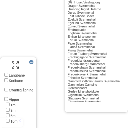
DGI Huset Vordingborg
Dragør Svømmehal
Dronning Ingrid Hallerne
Durup Svømmehal
East Kilbride Badet
Ebeltoft Svømmehal
Egelund Svømmehal
Egtved Svømmehal
Emdrupbadet
Engholm Svømmehal
Erritsø Idrætscenter
Farum Svømmehal
Faxe Svømmehal
Fladså Svømmehal
Fløng Svømmehal
Forum Faaborg Svømmehal
Frankrigsgade Svømmehal
Fredericia Idrætscenter
Frederiksberg Svømmehal
Frederikshavn Svømmehal
Frederikssund Svømmehal
Frederiksværk Svømmehal
Langbane
Friheden Svømmehal
Kortbane
Gammel Lindholm Skoles Svømmehal
Gammelbro Camping
Gellerupbadet
Offentlig åbning
Gerlev Idrætshøjskole
Gigantium Svømmehal
Gladsaxe Svømmehal
Vipper
Glamsbjerg Svømmehal
1m
Glostrup Svømmehal
Grenå Svømmehal
3m
Greve Svømmehal
Gribskov Svømmehal
5m
Grindsted Svømmehal
10m
Gudhjem Svømmehal
Gudskov Svømmehal