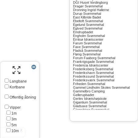
DGI Huset Vordingborg
Dragør Svømmehal
Dronning Ingrid Hallerne
Durup Svømmehal
East Kilbride Badet
Ebeltoft Svømmehal
Egelund Svømmehal
Egtved Svømmehal
Emdrupbadet
Engholm Svømmehal
Erritsø Idrætscenter
Farum Svømmehal
Faxe Svømmehal
Fladså Svømmehal
Fløng Svømmehal
Forum Faaborg Svømmehal
Frankrigsgade Svømmehal
Fredericia Idrætscenter
Frederiksberg Svømmehal
Frederikshavn Svømmehal
Frederikssund Svømmehal
Frederiksværk Svømmehal
Langbane
Friheden Svømmehal
Kortbane
Gammel Lindholm Skoles Svømmehal
Gammelbro Camping
Gellerupbadet
Offentlig åbning
Gerlev Idrætshøjskole
Gigantium Svømmehal
Gladsaxe Svømmehal
Vipper
Glamsbjerg Svømmehal
1m
Glostrup Svømmehal
Grenå Svømmehal
3m
Greve Svømmehal
Gribskov Svømmehal
5m
Grindsted Svømmehal
10m
Gudhjem Svømmehal
Gudskov Svømmehal