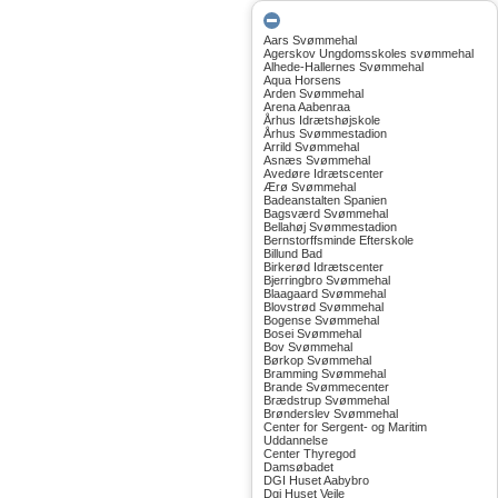
Aars Svømmehal
Agerskov Ungdomsskoles svømmehal
Alhede-Hallernes Svømmehal
Aqua Horsens
Arden Svømmehal
Arena Aabenraa
Århus Idrætshøjskole
Århus Svømmestadion
Arrild Svømmehal
Asnæs Svømmehal
Avedøre Idrætscenter
Ærø Svømmehal
Badeanstalten Spanien
Bagsværd Svømmehal
Bellahøj Svømmestadion
Bernstorffsminde Efterskole
Billund Bad
Birkerød Idrætscenter
Bjerringbro Svømmehal
Blaagaard Svømmehal
Blovstrød Svømmehal
Bogense Svømmehal
Bosei Svømmehal
Bov Svømmehal
Børkop Svømmehal
Bramming Svømmehal
Brande Svømmecenter
Brædstrup Svømmehal
Brønderslev Svømmehal
Center for Sergent- og Maritim
Uddannelse
Center Thyregod
Damsøbadet
DGI Huset Aabybro
Dgi Huset Vejle