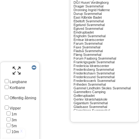
DGI Huset Vordingborg
Dragør Svømmehal
Dronning Ingrid Hallerne
Durup Svømmehal
East Kilbride Badet
Ebeltoft Svømmehal
Egelund Svømmehal
Egtved Svømmehal
Emdrupbadet
Engholm Svømmehal
Erritsø Idrætscenter
Farum Svømmehal
Faxe Svømmehal
Fladså Svømmehal
Fløng Svømmehal
Forum Faaborg Svømmehal
Frankrigsgade Svømmehal
Fredericia Idrætscenter
Frederiksberg Svømmehal
Frederikshavn Svømmehal
Frederikssund Svømmehal
Frederiksværk Svømmehal
Langbane
Friheden Svømmehal
Kortbane
Gammel Lindholm Skoles Svømmehal
Gammelbro Camping
Gellerupbadet
Offentlig åbning
Gerlev Idrætshøjskole
Gigantium Svømmehal
Gladsaxe Svømmehal
Vipper
Glamsbjerg Svømmehal
1m
Glostrup Svømmehal
Grenå Svømmehal
3m
Greve Svømmehal
Gribskov Svømmehal
5m
Grindsted Svømmehal
10m
Gudhjem Svømmehal
Gudskov Svømmehal