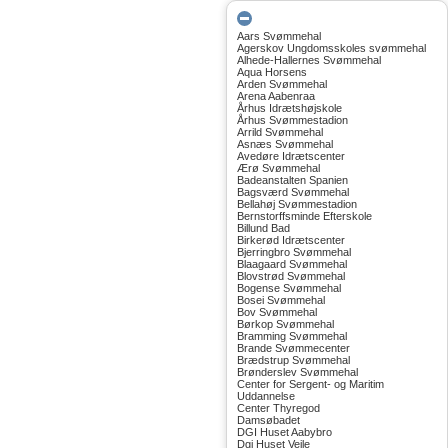
Aars Svømmehal
Agerskov Ungdomsskoles svømmehal
Alhede-Hallernes Svømmehal
Aqua Horsens
Arden Svømmehal
Arena Aabenraa
Århus Idrætshøjskole
Århus Svømmestadion
Arrild Svømmehal
Asnæs Svømmehal
Avedøre Idrætscenter
Ærø Svømmehal
Badeanstalten Spanien
Bagsværd Svømmehal
Bellahøj Svømmestadion
Bernstorffsminde Efterskole
Billund Bad
Birkerød Idrætscenter
Bjerringbro Svømmehal
Blaagaard Svømmehal
Blovstrød Svømmehal
Bogense Svømmehal
Bosei Svømmehal
Bov Svømmehal
Børkop Svømmehal
Bramming Svømmehal
Brande Svømmecenter
Brædstrup Svømmehal
Brønderslev Svømmehal
Center for Sergent- og Maritim
Uddannelse
Center Thyregod
Damsøbadet
DGI Huset Aabybro
Dgi Huset Vejle