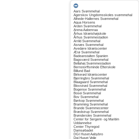
Aars Svømmehal
Agerskov Ungdomsskoles svømmehal
Alhede-Hallernes Svømmehal
Aqua Horsens
Arden Svømmehal
Arena Aabenraa
Århus Idrætshøjskole
Århus Svømmestadion
Arrild Svømmehal
Asnæs Svømmehal
Avedøre Idrætscenter
Ærø Svømmehal
Badeanstalten Spanien
Bagsværd Svømmehal
Bellahøj Svømmestadion
Bernstorffsminde Efterskole
Billund Bad
Birkerød Idrætscenter
Bjerringbro Svømmehal
Blaagaard Svømmehal
Blovstrød Svømmehal
Bogense Svømmehal
Bosei Svømmehal
Bov Svømmehal
Børkop Svømmehal
Bramming Svømmehal
Brande Svømmecenter
Brædstrup Svømmehal
Brønderslev Svømmehal
Center for Sergent- og Maritim
Uddannelse
Center Thyregod
Damsøbadet
DGI Huset Aabybro
Dgi Huset Vejle