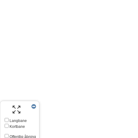
Langbane
Kortbane
Offentlig åbning