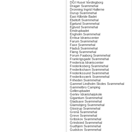
DGI Huset Vordingborg
Dragør Svømmehal
Dronning Ingrid Hallerne
Durup Svømmehal
East Kilbride Badet
Ebeltoft Svømmehal
Egelund Svømmehal
Egtved Svømmehal
Emdrupbadet
Engholm Svømmehal
Erritsø Idrætscenter
Farum Svømmehal
Faxe Svømmehal
Fladså Svømmehal
Fløng Svømmehal
Forum Faaborg Svømmehal
Frankrigsgade Svømmehal
Fredericia Idrætscenter
Frederiksberg Svømmehal
Frederikshavn Svømmehal
Frederikssund Svømmehal
Frederiksværk Svømmehal
Friheden Svømmehal
Gammel Lindholm Skoles Svømmehal
Gammelbro Camping
Gellerupbadet
Gerlev Idrætshøjskole
Gigantium Svømmehal
Gladsaxe Svømmehal
Glamsbjerg Svømmehal
Glostrup Svømmehal
Grenå Svømmehal
Greve Svømmehal
Gribskov Svømmehal
Grindsted Svømmehal
Gudhjem Svømmehal
Gudskov Svømmehal