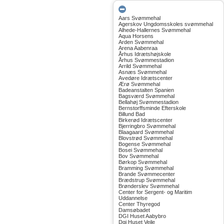
Aars Svømmehal
Agerskov Ungdomsskoles svømmehal
Alhede-Hallernes Svømmehal
Aqua Horsens
Arden Svømmehal
Arena Aabenraa
Århus Idrætshøjskole
Århus Svømmestadion
Arrild Svømmehal
Asnæs Svømmehal
Avedøre Idrætscenter
Ærø Svømmehal
Badeanstalten Spanien
Bagsværd Svømmehal
Bellahøj Svømmestadion
Bernstorffsminde Efterskole
Billund Bad
Birkerød Idrætscenter
Bjerringbro Svømmehal
Blaagaard Svømmehal
Blovstrød Svømmehal
Bogense Svømmehal
Bosei Svømmehal
Bov Svømmehal
Børkop Svømmehal
Bramming Svømmehal
Brande Svømmecenter
Brædstrup Svømmehal
Brønderslev Svømmehal
Center for Sergent- og Maritim
Uddannelse
Center Thyregod
Damsøbadet
DGI Huset Aabybro
Dgi Huset Vejle