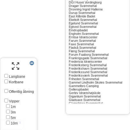
DGI Huset Vordingborg
Dragør Svømmehal
Dronning Ingrid Hallerne
Durup Svømmehal
East Kilbride Badet
Ebeltoft Svømmehal
Egelund Svømmehal
Egtved Svømmehal
Emdrupbadet
Engholm Svømmehal
Erritsø Idrætscenter
Farum Svømmehal
Faxe Svømmehal
Fladså Svømmehal
Fløng Svømmehal
Forum Faaborg Svømmehal
Frankrigsgade Svømmehal
Fredericia Idrætscenter
Frederiksberg Svømmehal
Frederikshavn Svømmehal
Frederikssund Svømmehal
Frederiksværk Svømmehal
Langbane
Friheden Svømmehal
Kortbane
Gammel Lindholm Skoles Svømmehal
Gammelbro Camping
Gellerupbadet
Offentlig åbning
Gerlev Idrætshøjskole
Gigantium Svømmehal
Gladsaxe Svømmehal
Vipper
Glamsbjerg Svømmehal
1m
Glostrup Svømmehal
Grenå Svømmehal
3m
Greve Svømmehal
Gribskov Svømmehal
5m
Grindsted Svømmehal
10m
Gudhjem Svømmehal
Gudskov Svømmehal