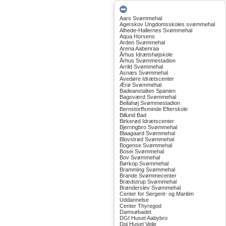
Aars Svømmehal
Agerskov Ungdomsskoles svømmehal
Alhede-Hallernes Svømmehal
Aqua Horsens
Arden Svømmehal
Arena Aabenraa
Århus Idrætshøjskole
Århus Svømmestadion
Arrild Svømmehal
Asnæs Svømmehal
Avedøre Idrætscenter
Ærø Svømmehal
Badeanstalten Spanien
Bagsværd Svømmehal
Bellahøj Svømmestadion
Bernstorffsminde Efterskole
Billund Bad
Birkerød Idrætscenter
Bjerringbro Svømmehal
Blaagaard Svømmehal
Blovstrød Svømmehal
Bogense Svømmehal
Bosei Svømmehal
Bov Svømmehal
Børkop Svømmehal
Bramming Svømmehal
Brande Svømmecenter
Brædstrup Svømmehal
Brønderslev Svømmehal
Center for Sergent- og Maritim
Uddannelse
Center Thyregod
Damsøbadet
DGI Huset Aabybro
Dgi Huset Vejle