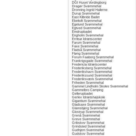
DGI Huset Vordingborg
Dragør Svømmehal
Dronning Ingrid Hallerne
Durup Svømmehal
East Kilbride Badet
Ebeltoft Svømmehal
Egelund Svømmehal
Egtved Svømmehal
Emdrupbadet
Engholm Svømmehal
Erritsø Idrætscenter
Farum Svømmehal
Faxe Svømmehal
Fladså Svømmehal
Fløng Svømmehal
Forum Faaborg Svømmehal
Frankrigsgade Svømmehal
Fredericia Idrætscenter
Frederiksberg Svømmehal
Frederikshavn Svømmehal
Frederikssund Svømmehal
Frederiksværk Svømmehal
Friheden Svømmehal
Gammel Lindholm Skoles Svømmehal
Gammelbro Camping
Gellerupbadet
Gerlev Idrætshøjskole
Gigantium Svømmehal
Gladsaxe Svømmehal
Glamsbjerg Svømmehal
Glostrup Svømmehal
Grenå Svømmehal
Greve Svømmehal
Gribskov Svømmehal
Grindsted Svømmehal
Gudhjem Svømmehal
Gudskov Svømmehal