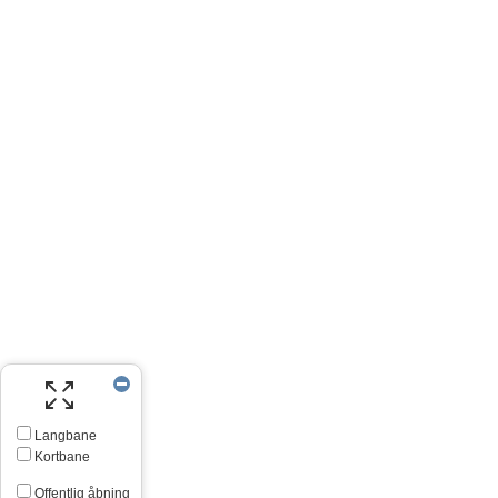
Langbane
Kortbane
Offentlig åbning