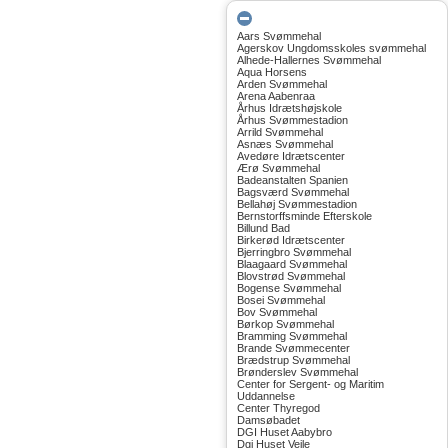
Aars Svømmehal
Agerskov Ungdomsskoles svømmehal
Alhede-Hallernes Svømmehal
Aqua Horsens
Arden Svømmehal
Arena Aabenraa
Århus Idrætshøjskole
Århus Svømmestadion
Arrild Svømmehal
Asnæs Svømmehal
Avedøre Idrætscenter
Ærø Svømmehal
Badeanstalten Spanien
Bagsværd Svømmehal
Bellahøj Svømmestadion
Bernstorffsminde Efterskole
Billund Bad
Birkerød Idrætscenter
Bjerringbro Svømmehal
Blaagaard Svømmehal
Blovstrød Svømmehal
Bogense Svømmehal
Bosei Svømmehal
Bov Svømmehal
Børkop Svømmehal
Bramming Svømmehal
Brande Svømmecenter
Brædstrup Svømmehal
Brønderslev Svømmehal
Center for Sergent- og Maritim
Uddannelse
Center Thyregod
Damsøbadet
DGI Huset Aabybro
Dgi Huset Vejle