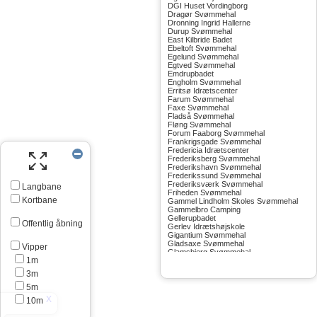
DGI Huset Vordingborg
Dragør Svømmehal
Dronning Ingrid Hallerne
Durup Svømmehal
East Kilbride Badet
Ebeltoft Svømmehal
Egelund Svømmehal
Egtved Svømmehal
Emdrupbadet
Engholm Svømmehal
Erritsø Idrætscenter
Farum Svømmehal
Faxe Svømmehal
Fladså Svømmehal
Fløng Svømmehal
Forum Faaborg Svømmehal
Frankrigsgade Svømmehal
Fredericia Idrætscenter
Frederiksberg Svømmehal
Frederikshavn Svømmehal
Frederikssund Svømmehal
Frederiksværk Svømmehal
Langbane
Friheden Svømmehal
Kortbane
Gammel Lindholm Skoles Svømmehal
Gammelbro Camping
Gellerupbadet
Offentlig åbning
Gerlev Idrætshøjskole
Gigantium Svømmehal
Gladsaxe Svømmehal
Vipper
Glamsbjerg Svømmehal
1m
Glostrup Svømmehal
Grenå Svømmehal
3m
Greve Svømmehal
Gribskov Svømmehal
5m
Grindsted Svømmehal
10m
Gudhjem Svømmehal
Gudskov Svømmehal