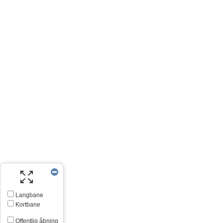
Langbane
Kortbane
Offentlig åbning