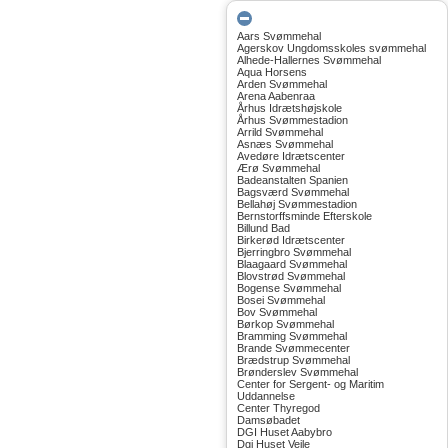
Aars Svømmehal
Agerskov Ungdomsskoles svømmehal
Alhede-Hallernes Svømmehal
Aqua Horsens
Arden Svømmehal
Arena Aabenraa
Århus Idrætshøjskole
Århus Svømmestadion
Arrild Svømmehal
Asnæs Svømmehal
Avedøre Idrætscenter
Ærø Svømmehal
Badeanstalten Spanien
Bagsværd Svømmehal
Bellahøj Svømmestadion
Bernstorffsminde Efterskole
Billund Bad
Birkerød Idrætscenter
Bjerringbro Svømmehal
Blaagaard Svømmehal
Blovstrød Svømmehal
Bogense Svømmehal
Bosei Svømmehal
Bov Svømmehal
Børkop Svømmehal
Bramming Svømmehal
Brande Svømmecenter
Brædstrup Svømmehal
Brønderslev Svømmehal
Center for Sergent- og Maritim
Uddannelse
Center Thyregod
Damsøbadet
DGI Huset Aabybro
Dgi Huset Vejle