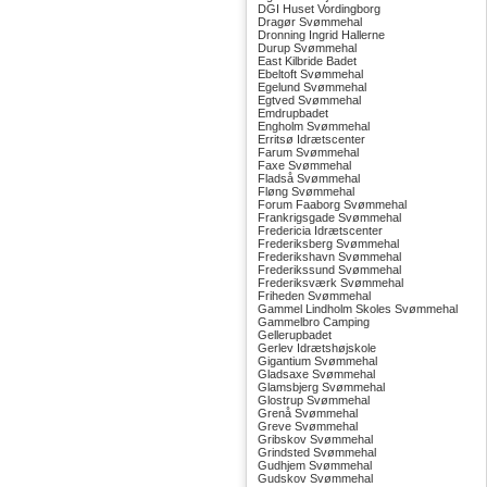
DGI Huset Vordingborg
Dragør Svømmehal
Dronning Ingrid Hallerne
Durup Svømmehal
East Kilbride Badet
Ebeltoft Svømmehal
Egelund Svømmehal
Egtved Svømmehal
Emdrupbadet
Engholm Svømmehal
Erritsø Idrætscenter
Farum Svømmehal
Faxe Svømmehal
Fladså Svømmehal
Fløng Svømmehal
Forum Faaborg Svømmehal
Frankrigsgade Svømmehal
Fredericia Idrætscenter
Frederiksberg Svømmehal
Frederikshavn Svømmehal
Frederikssund Svømmehal
Frederiksværk Svømmehal
Friheden Svømmehal
Gammel Lindholm Skoles Svømmehal
Gammelbro Camping
Gellerupbadet
Gerlev Idrætshøjskole
Gigantium Svømmehal
Gladsaxe Svømmehal
Glamsbjerg Svømmehal
Glostrup Svømmehal
Grenå Svømmehal
Greve Svømmehal
Gribskov Svømmehal
Grindsted Svømmehal
Gudhjem Svømmehal
Gudskov Svømmehal