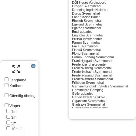
DGI Huset Vordingborg
Dragør Svømmehal
Dronning Ingrid Hallerne
Durup Svømmehal
East Kilbride Badet
Ebeltoft Svømmehal
Egelund Svømmehal
Egtved Svømmehal
Emdrupbadet
Engholm Svømmehal
Erritsø Idrætscenter
Farum Svømmehal
Faxe Svømmehal
Fladså Svømmehal
Fløng Svømmehal
Forum Faaborg Svømmehal
Frankrigsgade Svømmehal
Fredericia Idrætscenter
Frederiksberg Svømmehal
Frederikshavn Svømmehal
Frederikssund Svømmehal
Frederiksværk Svømmehal
Langbane
Friheden Svømmehal
Kortbane
Gammel Lindholm Skoles Svømmehal
Gammelbro Camping
Gellerupbadet
Offentlig åbning
Gerlev Idrætshøjskole
Gigantium Svømmehal
Gladsaxe Svømmehal
Vipper
Glamsbjerg Svømmehal
1m
Glostrup Svømmehal
Grenå Svømmehal
3m
Greve Svømmehal
Gribskov Svømmehal
5m
Grindsted Svømmehal
10m
Gudhjem Svømmehal
Gudskov Svømmehal