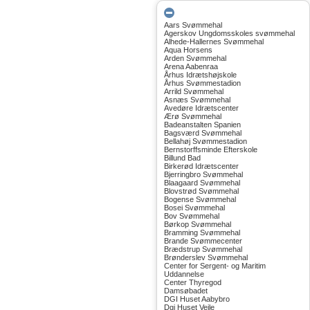
Aars Svømmehal
Agerskov Ungdomsskoles svømmehal
Alhede-Hallernes Svømmehal
Aqua Horsens
Arden Svømmehal
Arena Aabenraa
Århus Idrætshøjskole
Århus Svømmestadion
Arrild Svømmehal
Asnæs Svømmehal
Avedøre Idrætscenter
Ærø Svømmehal
Badeanstalten Spanien
Bagsværd Svømmehal
Bellahøj Svømmestadion
Bernstorffsminde Efterskole
Billund Bad
Birkerød Idrætscenter
Bjerringbro Svømmehal
Blaagaard Svømmehal
Blovstrød Svømmehal
Bogense Svømmehal
Bosei Svømmehal
Bov Svømmehal
Børkop Svømmehal
Bramming Svømmehal
Brande Svømmecenter
Brædstrup Svømmehal
Brønderslev Svømmehal
Center for Sergent- og Maritim
Uddannelse
Center Thyregod
Damsøbadet
DGI Huset Aabybro
Dgi Huset Vejle