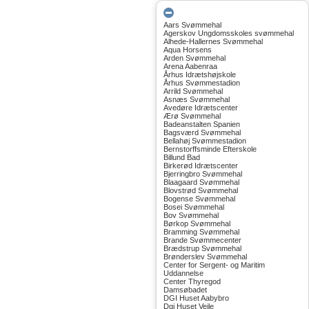
Aars Svømmehal
Agerskov Ungdomsskoles svømmehal
Alhede-Hallernes Svømmehal
Aqua Horsens
Arden Svømmehal
Arena Aabenraa
Århus Idrætshøjskole
Århus Svømmestadion
Arrild Svømmehal
Asnæs Svømmehal
Avedøre Idrætscenter
Ærø Svømmehal
Badeanstalten Spanien
Bagsværd Svømmehal
Bellahøj Svømmestadion
Bernstorffsminde Efterskole
Billund Bad
Birkerød Idrætscenter
Bjerringbro Svømmehal
Blaagaard Svømmehal
Blovstrød Svømmehal
Bogense Svømmehal
Bosei Svømmehal
Bov Svømmehal
Børkop Svømmehal
Bramming Svømmehal
Brande Svømmecenter
Brædstrup Svømmehal
Brønderslev Svømmehal
Center for Sergent- og Maritim
Uddannelse
Center Thyregod
Damsøbadet
DGI Huset Aabybro
Dgi Huset Vejle