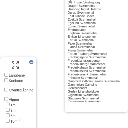
DGI Huset Vordingborg
Dragør Svømmehal
Dronning Ingrid Hallerne
Durup Svømmehal
East Kilbride Badet
Ebeltoft Svømmehal
Egelund Svømmehal
Egtved Svømmehal
Emdrupbadet
Engholm Svømmehal
Erritsø Idrætscenter
Farum Svømmehal
Faxe Svømmehal
Fladså Svømmehal
Fløng Svømmehal
Forum Faaborg Svømmehal
Frankrigsgade Svømmehal
Fredericia Idrætscenter
Frederiksberg Svømmehal
Frederikshavn Svømmehal
Frederikssund Svømmehal
Frederiksværk Svømmehal
Langbane
Friheden Svømmehal
Kortbane
Gammel Lindholm Skoles Svømmehal
Gammelbro Camping
Gellerupbadet
Offentlig åbning
Gerlev Idrætshøjskole
Gigantium Svømmehal
Gladsaxe Svømmehal
Vipper
Glamsbjerg Svømmehal
1m
Glostrup Svømmehal
Grenå Svømmehal
3m
Greve Svømmehal
Gribskov Svømmehal
5m
Grindsted Svømmehal
10m
Gudhjem Svømmehal
Gudskov Svømmehal