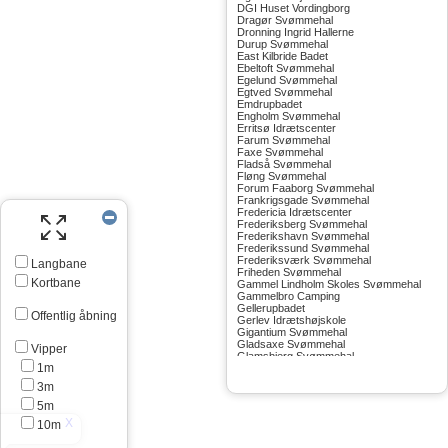
DGI Huset Vordingborg
Dragør Svømmehal
Dronning Ingrid Hallerne
Durup Svømmehal
East Kilbride Badet
Ebeltoft Svømmehal
Egelund Svømmehal
Egtved Svømmehal
Emdrupbadet
Engholm Svømmehal
Erritsø Idrætscenter
Farum Svømmehal
Faxe Svømmehal
Fladså Svømmehal
Fløng Svømmehal
Forum Faaborg Svømmehal
Frankrigsgade Svømmehal
Fredericia Idrætscenter
Frederiksberg Svømmehal
Frederikshavn Svømmehal
Frederikssund Svømmehal
Frederiksværk Svømmehal
Langbane
Friheden Svømmehal
Kortbane
Gammel Lindholm Skoles Svømmehal
Gammelbro Camping
Gellerupbadet
Offentlig åbning
Gerlev Idrætshøjskole
Gigantium Svømmehal
Gladsaxe Svømmehal
Vipper
Glamsbjerg Svømmehal
1m
Glostrup Svømmehal
Grenå Svømmehal
3m
Greve Svømmehal
Gribskov Svømmehal
5m
Grindsted Svømmehal
10m
Gudhjem Svømmehal
Gudskov Svømmehal