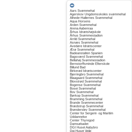
Aars Svømmehal
Agerskov Ungdomsskoles svømmehal
Alhede-Hallernes Svømmehal
Aqua Horsens
Arden Svømmehal
Arena Aabenraa
Århus Idrætshøjskole
Århus Svømmestadion
Arrild Svømmehal
Asnæs Svømmehal
Avedøre Idrætscenter
Ærø Svømmehal
Badeanstalten Spanien
Bagsværd Svømmehal
Bellahøj Svømmestadion
Bernstorffsminde Efterskole
Billund Bad
Birkerød Idrætscenter
Bjerringbro Svømmehal
Blaagaard Svømmehal
Blovstrød Svømmehal
Bogense Svømmehal
Bosei Svømmehal
Bov Svømmehal
Børkop Svømmehal
Bramming Svømmehal
Brande Svømmecenter
Brædstrup Svømmehal
Brønderslev Svømmehal
Center for Sergent- og Maritim
Uddannelse
Center Thyregod
Damsøbadet
DGI Huset Aabybro
Dgi Huset Vejle