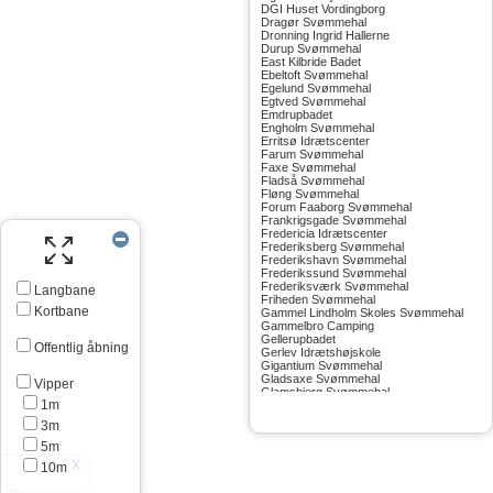
DGI Huset Vordingborg
Dragør Svømmehal
Dronning Ingrid Hallerne
Durup Svømmehal
East Kilbride Badet
Ebeltoft Svømmehal
Egelund Svømmehal
Egtved Svømmehal
Emdrupbadet
Engholm Svømmehal
Erritsø Idrætscenter
Farum Svømmehal
Faxe Svømmehal
Fladså Svømmehal
Fløng Svømmehal
Forum Faaborg Svømmehal
Frankrigsgade Svømmehal
Fredericia Idrætscenter
Frederiksberg Svømmehal
Frederikshavn Svømmehal
Frederikssund Svømmehal
Frederiksværk Svømmehal
Langbane
Friheden Svømmehal
Kortbane
Gammel Lindholm Skoles Svømmehal
Gammelbro Camping
Gellerupbadet
Offentlig åbning
Gerlev Idrætshøjskole
Gigantium Svømmehal
Gladsaxe Svømmehal
Vipper
Glamsbjerg Svømmehal
1m
Glostrup Svømmehal
Grenå Svømmehal
3m
Greve Svømmehal
Gribskov Svømmehal
5m
Grindsted Svømmehal
10m
Gudhjem Svømmehal
Gudskov Svømmehal