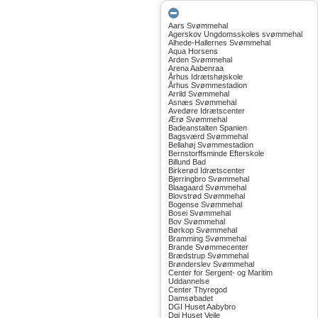
Aars Svømmehal
Agerskov Ungdomsskoles svømmehal
Alhede-Hallernes Svømmehal
Aqua Horsens
Arden Svømmehal
Arena Aabenraa
Århus Idrætshøjskole
Århus Svømmestadion
Arrild Svømmehal
Asnæs Svømmehal
Avedøre Idrætscenter
Ærø Svømmehal
Badeanstalten Spanien
Bagsværd Svømmehal
Bellahøj Svømmestadion
Bernstorffsminde Efterskole
Billund Bad
Birkerød Idrætscenter
Bjerringbro Svømmehal
Blaagaard Svømmehal
Blovstrød Svømmehal
Bogense Svømmehal
Bosei Svømmehal
Bov Svømmehal
Børkop Svømmehal
Bramming Svømmehal
Brande Svømmecenter
Brædstrup Svømmehal
Brønderslev Svømmehal
Center for Sergent- og Maritim
Uddannelse
Center Thyregod
Damsøbadet
DGI Huset Aabybro
Dgi Huset Vejle