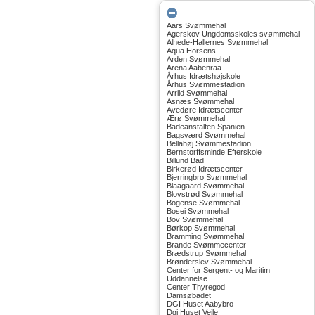
Aars Svømmehal
Agerskov Ungdomsskoles svømmehal
Alhede-Hallernes Svømmehal
Aqua Horsens
Arden Svømmehal
Arena Aabenraa
Århus Idrætshøjskole
Århus Svømmestadion
Arrild Svømmehal
Asnæs Svømmehal
Avedøre Idrætscenter
Ærø Svømmehal
Badeanstalten Spanien
Bagsværd Svømmehal
Bellahøj Svømmestadion
Bernstorffsminde Efterskole
Billund Bad
Birkerød Idrætscenter
Bjerringbro Svømmehal
Blaagaard Svømmehal
Blovstrød Svømmehal
Bogense Svømmehal
Bosei Svømmehal
Bov Svømmehal
Børkop Svømmehal
Bramming Svømmehal
Brande Svømmecenter
Brædstrup Svømmehal
Brønderslev Svømmehal
Center for Sergent- og Maritim
Uddannelse
Center Thyregod
Damsøbadet
DGI Huset Aabybro
Dgi Huset Vejle