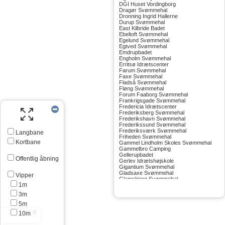
DGI Huset Vordingborg
Dragør Svømmehal
Dronning Ingrid Hallerne
Durup Svømmehal
East Kilbride Badet
Ebeltoft Svømmehal
Egelund Svømmehal
Egtved Svømmehal
Emdrupbadet
Engholm Svømmehal
Erritsø Idrætscenter
Farum Svømmehal
Faxe Svømmehal
Fladså Svømmehal
Fløng Svømmehal
Forum Faaborg Svømmehal
Frankrigsgade Svømmehal
Fredericia Idrætscenter
Frederiksberg Svømmehal
Frederikshavn Svømmehal
Frederikssund Svømmehal
Frederiksværk Svømmehal
Langbane
Friheden Svømmehal
Kortbane
Gammel Lindholm Skoles Svømmehal
Gammelbro Camping
Gellerupbadet
Offentlig åbning
Gerlev Idrætshøjskole
Gigantium Svømmehal
Gladsaxe Svømmehal
Vipper
Glamsbjerg Svømmehal
1m
Glostrup Svømmehal
Grenå Svømmehal
3m
Greve Svømmehal
Gribskov Svømmehal
5m
Grindsted Svømmehal
10m
Gudhjem Svømmehal
Gudskov Svømmehal